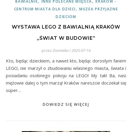
,
,
BAWIALNIE
INNE POLECANE MIEJSCA
KRAKÓW -
,
CENTRUM MIASTA DLA DZIECI
MUZEA PRZYJAZNE
DZIECIOM
WYSTAWA LEGO Z BAWIALNIĄ KRAKÓW
„ŚWIAT W BUDOWIE”
przez
Dominika
/
2025-07-14
Kto, będąc dzieckiem, a nawet kto, będąc dorosłym fanem
LEGO, nie marzył o zbudowaniu własnego miasta, świata i
posiadaniu osobnego pokoju na LEGO! My tak! Ba, nasi
mężowie dalej o tym marzą! Kraków nareszcie doczekał się
super…
DOWIEDZ SIĘ WIĘCEJ