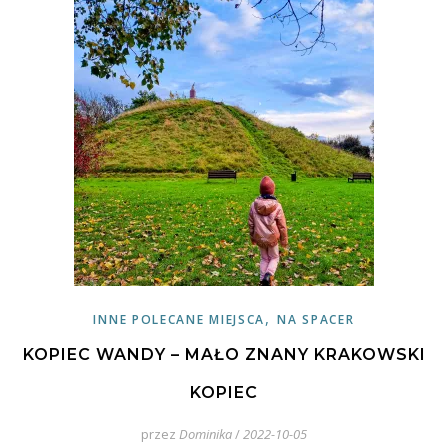
,
INNE POLECANE MIEJSCA
NA SPACER
KOPIEC WANDY – MAŁO ZNANY KRAKOWSKI
KOPIEC
przez
Dominika
/
2022-10-05