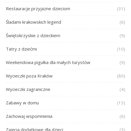
Restauracje przyjazne dzieciom
(31)
Śladami krakowskich legend
(6)
Świętokrzyskie z dzieckiem
(9)
Tatry z dziećmi
(10)
Weekendowa pigułka dla małych turystów
(9)
Wycieczki poza Kraków
(80)
Wycieczki zagraniczne
(4)
Zabawy w domu
(13)
Zachowaj wspomnienia
(6)
Zajęcia dodatkowe dla dzieci
(3)