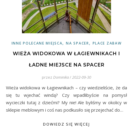
,
,
INNE POLECANE MIEJSCA
NA SPACER
PLACE ZABAW
WIEŻA WIDOKOWA W ŁAGIEWNIKACH I
ŁADNE MIEJSCE NA SPACER
przez
Dominika
/
2022-09-30
Wieża widokowa w Łagiewnikach – czy wiedzieliście, że da
się tu wjechać windą? Czy wpadlibyście na pomysł
wycieczki tutaj z dziećmi? My nie! Ale byliśmy w okolicy w
sklepie meblowym i coś nas podkusiło się przejechać do…
DOWIEDZ SIĘ WIĘCEJ