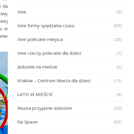
e da
Inne
(6)
ciwy
owej
Inne formy spędzania czasu
(89)
tu w
wnie
Inne polecane miejsca
(26)
Inne rzeczy polecane dla dzieci
(7)
Jedzenie na mieście
(6)
Kraków – Centrum Miasta dla dzieci
(13)
LATO W MIEŚCIE
(8)
Muzea przyjazne dzieciom
(30)
Na Spacer
(83)