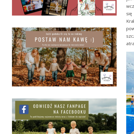
wcz
się
Kra
pow
szc
atr