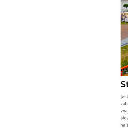
S
Jes
zab
zna
sło
na 