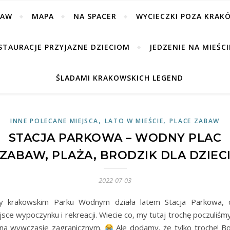
BAW
MAPA
NA SPACER
WYCIECZKI POZA KRAK
STAURACJE PRZYJAZNE DZIECIOM
JEDZENIE NA MIEŚCI
ŚLADAMI KRAKOWSKICH LEGEND
,
,
INNE POLECANE MIEJSCA
LATO W MIEŚCIE
PLACE ZABAW
STACJA PARKOWA – WODNY PLAC
ZABAW, PLAŻA, BRODZIK DLA DZIEC
2022-07-03
y krakowskim Parku Wodnym działa latem Stacja Parkowa, c
jsce wypoczynku i rekreacji. Wiecie co, my tutaj trochę poczuliśmy
 na wywczasie zagranicznym.
Ale dodamy, że tylko trochę! B