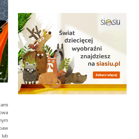
cami
kowa
dnym
abaw
 lub