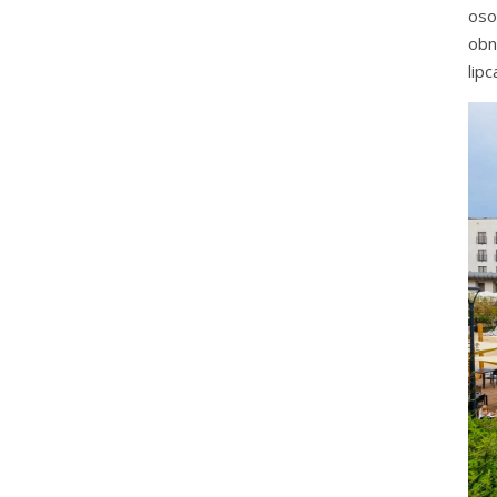
oso
obn
lipc