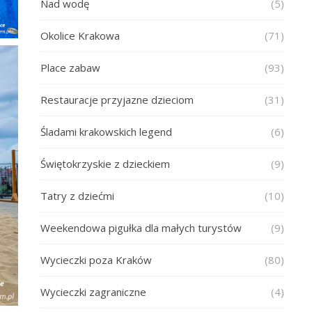
Nad wodę
(5)
Okolice Krakowa
(71)
Place zabaw
(93)
Restauracje przyjazne dzieciom
(31)
Śladami krakowskich legend
(6)
Świętokrzyskie z dzieckiem
(9)
Tatry z dziećmi
(10)
Weekendowa pigułka dla małych turystów
(9)
Wycieczki poza Kraków
(80)
Wycieczki zagraniczne
(4)