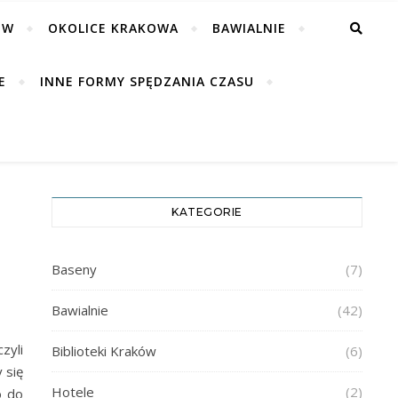
ÓW
OKOLICE KRAKOWA
BAWIALNIE
E
INNE FORMY SPĘDZANIA CZASU
KATEGORIE
I
Baseny
(7)
Bawialnie
(42)
zyli
Biblioteki Kraków
(6)
 się
Hotele
(2)
o do