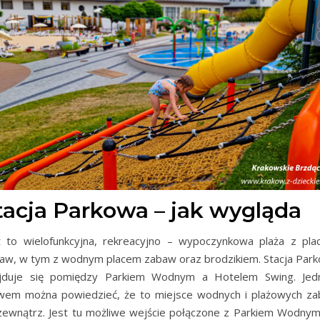
tacja Parkowa – jak wygląda
t to wielofunkcyjna, rekreacyjno – wypoczynkowa plaża z pla
aw, w tym z wodnym placem zabaw oraz brodzikiem. Stacja Par
jduje się pomiędzy Parkiem Wodnym a Hotelem Swing. Je
wem można powiedzieć, że to miejsce wodnych i plażowych z
zewnątrz. Jest tu możliwe wejście połączone z Parkiem Wodnym