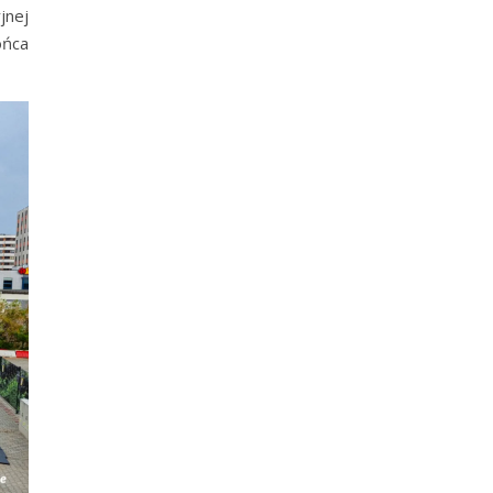
jnej
ońca