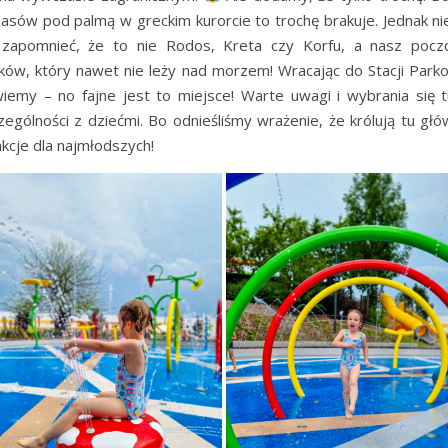
asów pod palmą w greckim kurorcie to trochę brakuje. Jednak ni
 zapomnieć, że to nie Rodos, Kreta czy Korfu, a nasz pocz
ków, który nawet nie leży nad morzem! Wracając do Stacji Park
iemy – no fajne jest to miejsce! Warte uwagi i wybrania się 
zególności z dziećmi. Bo odnieśliśmy wrażenie, że królują tu głó
akcje dla najmłodszych!