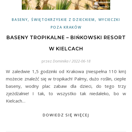
,
,
BASENY
ŚWIĘTOKRZYSKIE Z DZIECKIEM
WYCIECZKI
POZA KRAKÓW
BASENY TROPIKALNE – BIŃKOWSKI RESORT
W KIELCACH
przez
Dominika
/
2022-06-18
W zaledwie 1,5 godzinki od Krakowa (niespełna 110 km)
możecie znaleźć się w tropikach! Palmy, dużo roślin, ciepłe
baseny, wodny plac zabaw dla dzieci, do tego trzy
zjeżdżalnie! I tak, to wszystko tak niedaleko, bo w
Kielcach…
DOWIEDZ SIĘ WIĘCEJ