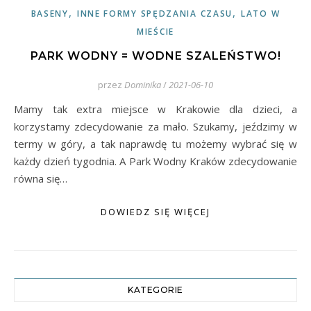
,
,
BASENY
INNE FORMY SPĘDZANIA CZASU
LATO W
MIEŚCIE
PARK WODNY = WODNE SZALEŃSTWO!
przez
Dominika
/
2021-06-10
Mamy tak extra miejsce w Krakowie dla dzieci, a
korzystamy zdecydowanie za mało. Szukamy, jeździmy w
termy w góry, a tak naprawdę tu możemy wybrać się w
każdy dzień tygodnia. A Park Wodny Kraków zdecydowanie
równa się…
DOWIEDZ SIĘ WIĘCEJ
KATEGORIE