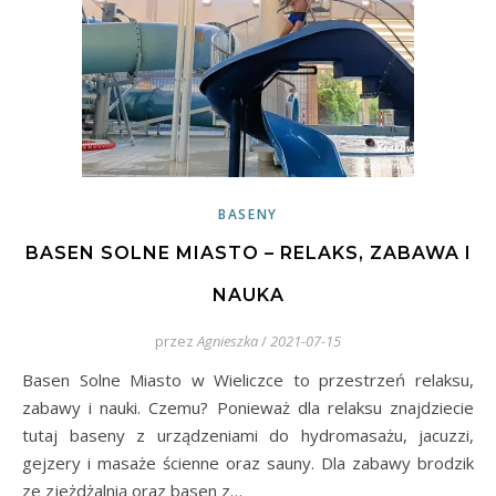
BASENY
BASEN SOLNE MIASTO – RELAKS, ZABAWA I
NAUKA
przez
Agnieszka
/
2021-07-15
Basen Solne Miasto w Wieliczce to przestrzeń relaksu,
zabawy i nauki. Czemu? Ponieważ dla relaksu znajdziecie
tutaj baseny z urządzeniami do hydromasażu, jacuzzi,
gejzery i masaże ścienne oraz sauny. Dla zabawy brodzik
ze zjeżdżalnią oraz basen z…