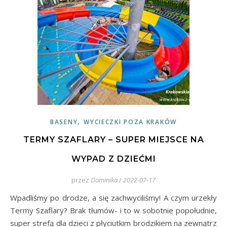
,
BASENY
WYCIECZKI POZA KRAKÓW
TERMY SZAFLARY – SUPER MIEJSCE NA
WYPAD Z DZIEĆMI
przez
Dominika
/
2022-07-17
Wpadliśmy po drodze, a się zachwyciliśmy! A czym urzekły
Termy Szaflary? Brak tłumów- i to w sobotnie popołudnie,
super strefą dla dzieci z płyciutkim brodzikiem na zewnątrz