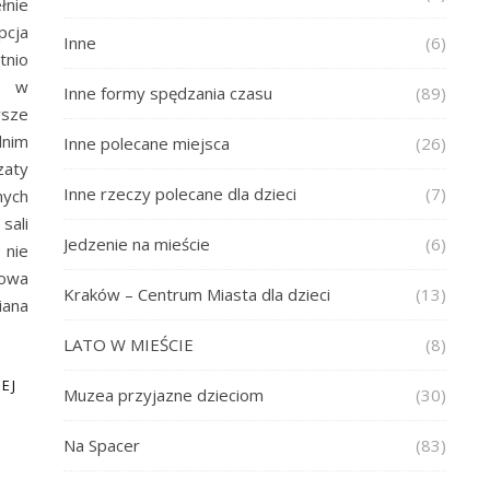
nie
pcja
Inne
(6)
tnio
ą w
Inne formy spędzania czasu
(89)
wsze
nim
Inne polecane miejsca
(26)
aty
Inne rzeczy polecane dla dzieci
(7)
nych
sali
Jedzenie na mieście
(6)
 nie
owa
Kraków – Centrum Miasta dla dzieci
(13)
iana
LATO W MIEŚCIE
(8)
EJ
Muzea przyjazne dzieciom
(30)
Na Spacer
(83)