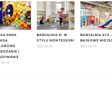
JKA PANA
BAWIALNIA M. W
BAWIALNIA XYZ 
KSA,
STYLU MONTESSORI
BAJKOWE MIEJS
LOROWE
2023-02-05
2021-03-15
EDZANIE I
ADYWANIE
-03-16