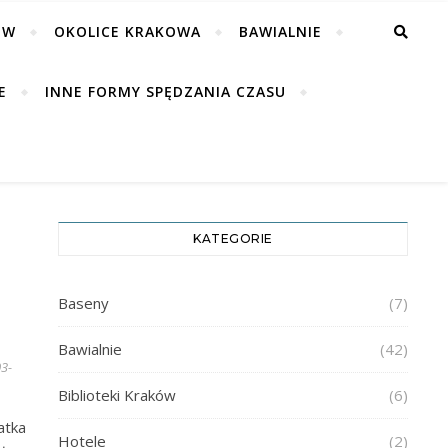
ÓW
OKOLICE KRAKOWA
BAWIALNIE
E
INNE FORMY SPĘDZANIA CZASU
KATEGORIE
Baseny
(7)
Bawialnie
(42)
3-
Biblioteki Kraków
(6)
atka
Hotele
(2)