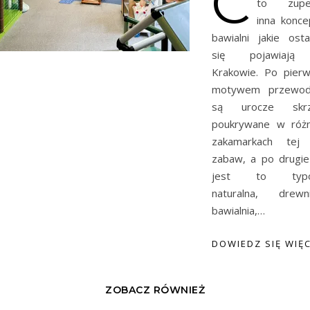
C
to zupeł
inna konce
bawialni jakie osta
się pojawiaj
Krakowie. Po pier
motywem przewod
są urocze skrz
poukrywane w róż
zakamarkach tej 
zabaw, a po drugie
jest to typ
naturalna, drewn
bawialnia,…
DOWIEDZ SIĘ WIĘC
ZOBACZ RÓWNIEŻ