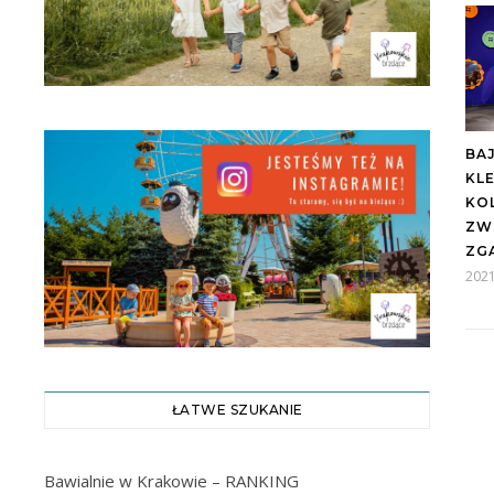
BA
KLE
KO
ZWI
ZG
2021
ŁATWE SZUKANIE
Bawialnie w Krakowie – RANKING