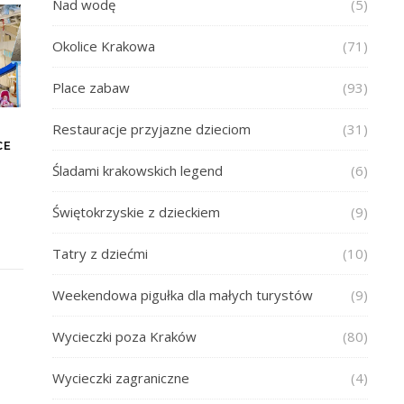
Nad wodę
(5)
Okolice Krakowa
(71)
Place zabaw
(93)
–
Restauracje przyjazne dzieciom
(31)
CE
Śladami krakowskich legend
(6)
Świętokrzyskie z dzieckiem
(9)
Tatry z dziećmi
(10)
Weekendowa pigułka dla małych turystów
(9)
Wycieczki poza Kraków
(80)
Wycieczki zagraniczne
(4)