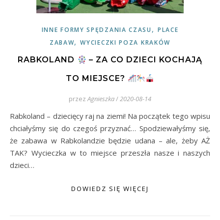
,
INNE FORMY SPĘDZANIA CZASU
PLACE
,
ZABAW
WYCIECZKI POZA KRAKÓW
RABKOLAND
– ZA CO DZIECI KOCHAJĄ
TO MIEJSCE?
przez
Agnieszka
/
2020-08-14
Rabkoland – dziecięcy raj na ziemi! Na początek tego wpisu
chciałyśmy się do czegoś przyznać… Spodziewałyśmy się,
że zabawa w Rabkolandzie będzie udana – ale, żeby AŻ
TAK? Wycieczka w to miejsce przeszła nasze i naszych
dzieci…
DOWIEDZ SIĘ WIĘCEJ