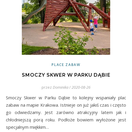
PLACE ZABAW
SMOCZY SKWER W PARKU DĄBIE
przez
Dominika
/
2020-08-26
Smoczy Skwer w Parku Dąbie to kolejny wspaniały plac
zabaw na mapie Krakowa. Istnieje on już jakiś czas i często
go odwiedzamy. Jest zarówno atrakcyjny latem jak i
chłodniejszą porą roku. Podłoże bowiem wyłożone jest
specjalnym miękkim…