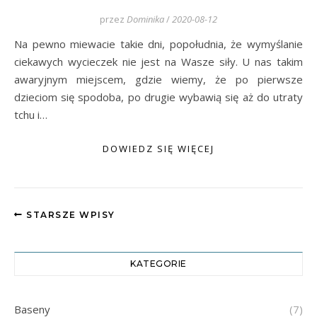
przez
Dominika
/
2020-08-12
Na pewno miewacie takie dni, popołudnia, że wymyślanie
ciekawych wycieczek nie jest na Wasze siły. U nas takim
awaryjnym miejscem, gdzie wiemy, że po pierwsze
dzieciom się spodoba, po drugie wybawią się aż do utraty
tchu i…
DOWIEDZ SIĘ WIĘCEJ
STARSZE WPISY
KATEGORIE
Baseny
(7)