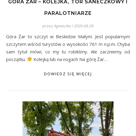
GÓRA ŻAR – KOLEJKA, TOR SANECZKOWY I
PARALOTNIARZE
przez
Agnieszka
/
2020-08-28
Góra Żar to szczyt w Beskidzie Małym. Jest popularnym
szczytem wśród turystów o wysokości 761 m n.p.m. Chyba
sam tytuł mówi, co my tu robiliśmy. Ale zaczniemy od
początku.
Kolejką lub na nogach Na górę Żar…
DOWIEDZ SIĘ WIĘCEJ