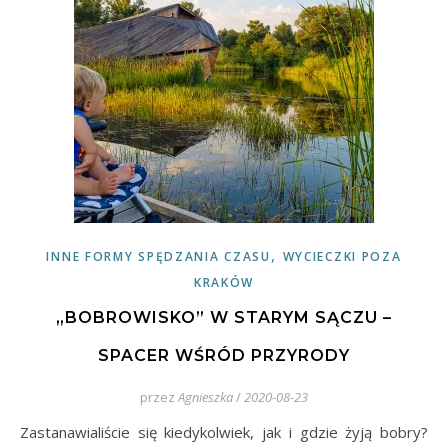
,
INNE FORMY SPĘDZANIA CZASU
WYCIECZKI POZA
KRAKÓW
„BOBROWISKO” W STARYM SĄCZU –
SPACER WŚRÓD PRZYRODY
przez
Agnieszka
/
2020-08-23
Zastanawialiście się kiedykolwiek, jak i gdzie żyją bobry?