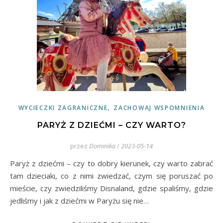
,
WYCIECZKI ZAGRANICZNE
ZACHOWAJ WSPOMNIENIA
PARYŻ Z DZIEĆMI – CZY WARTO?
przez
Dominika
/
2023-05-14
Paryż z dziećmi – czy to dobry kierunek, czy warto zabrać
tam dzieciaki, co z nimi zwiedzać, czym się poruszać po
mieście, czy zwiedziliśmy Disnaland, gdzie spaliśmy, gdzie
jedliśmy i jak z dziećmi w Paryżu się nie…