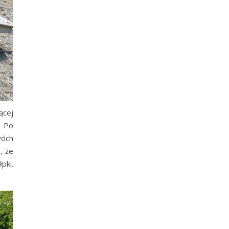
ącej
. Po
wóch
, że
pki.