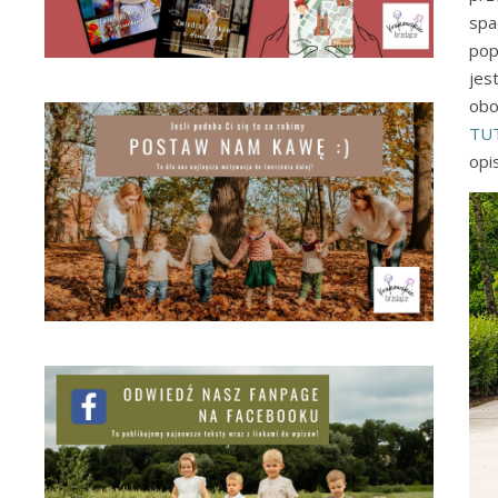
spa
pop
jes
obo
TU
opis