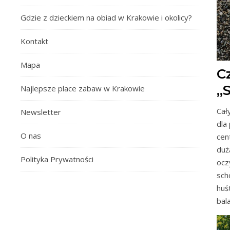
Gdzie z dzieckiem na obiad w Krakowie i okolicy?
Kontakt
Mapa
C
„
Najlepsze place zabaw w Krakowie
Cał
Newsletter
dla
O nas
cen
duż
Polityka Prywatności
ocz
sch
huś
bal