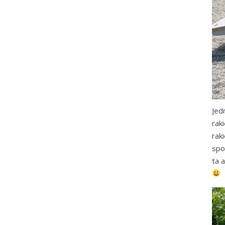
Jed
rak
rak
spo
ta 