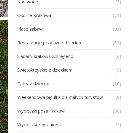
Nad wodę
(5)
Okolice Krakowa
(71)
Place zabaw
(93)
Restauracje przyjazne dzieciom
(31)
Śladami krakowskich legend
(6)
Świętokrzyskie z dzieckiem
(9)
Tatry z dziećmi
(10)
Weekendowa pigułka dla małych turystów
(9)
Wycieczki poza Kraków
(80)
Wycieczki zagraniczne
(4)