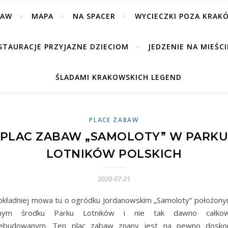
BAW
MAPA
NA SPACER
WYCIECZKI POZA KRAK
STAURACJE PRZYJAZNE DZIECIOM
JEDZENIE NA MIEŚCI
ŚLADAMI KRAKOWSKICH LEGEND
PLACE ZABAW
PLAC ZABAW „SAMOLOTY” W PARK
LOTNIKÓW POLSKICH
2020-07-21
okładniej mowa tu o ogródku Jordanowskim „Samoloty” położon
mym środku Parku Lotników i nie tak dawno całkowi
ebudowanym. Ten plac zabaw znany jest na pewno dosko