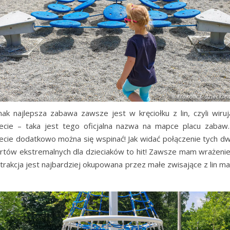
nak najlepsza zabawa zawsze jest w kręciołku z lin, czyli wiruj
iecie – taka jest tego oficjalna nazwa na mapce placu zabaw
iecie dodatkowo można się wspinać! Jak widać połączenie tych d
rtów ekstremalnych dla dzieciaków to hit! Zawsze mam wrażenie
atrakcja jest najbardziej okupowana przez małe zwisające z lin mał