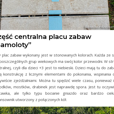
zęść centralna placu zabaw
Samoloty”
y plac zabaw wykonany jest w stonowanych kolorach. Każda ze s
 poszczególnych grup wiekowych ma swój kolor przewodni. W str
tralnej, czyli dla dzieci +3 jest to niebieski. Dzieci mają tu do za
ą konstrukcję z licznymi elementami do pokonania, wspinania 
ywiście zjeżdżalniami. Można tu spędzić wiele czasu, ponieważ i
odków, mostków, drabinek jest naprawdę spora. Jest tu oczywi
tawka, ale tylko typu bocianie gniazdo oraz bardzo cie
ansownik utworzony z połączonych kół.