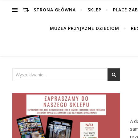
STRONA GŁÓWNA
SKLEP
PLACE ZA
MUZEA PRZYJAZNE DZIECIOM
RE
A d
sa
prz