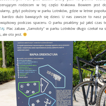
cerującym rodzicom w tej części Krakowa. Bowiem jest d
ularny, gdyż położony w parku Lotników, gdzie w letnie popołu
t bardzo dużo bawiących się dzieci. U nas zawsze to nasz p
wiązkowy podczas spaceru. O parku pisaliśmy już jakiś czas 
TAJ
. Plac zabaw „Samoloty” w parku Lotników długo czekał na 
, ale oto jest.