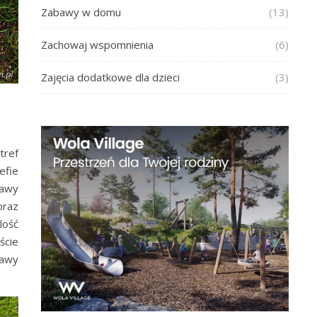
Zabawy w domu
(13)
Zachowaj wspomnienia
(6)
Zajęcia dodatkowe dla dzieci
(3)
tref
efie
bawy
oraz
lość
ście
kawy