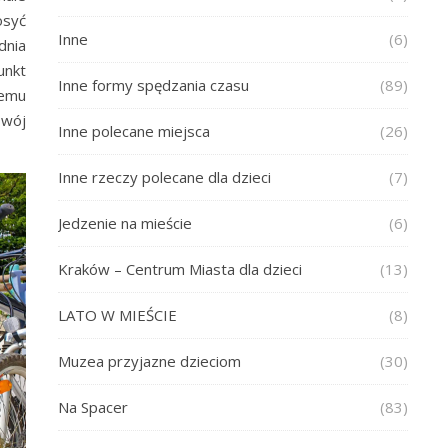
osyć
Inne
(6)
dnia
unkt
Inne formy spędzania czasu
(89)
temu
swój
Inne polecane miejsca
(26)
Inne rzeczy polecane dla dzieci
(7)
Jedzenie na mieście
(6)
Kraków – Centrum Miasta dla dzieci
(13)
LATO W MIEŚCIE
(8)
Muzea przyjazne dzieciom
(30)
Na Spacer
(83)