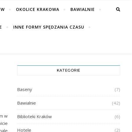
ÓW
OKOLICE KRAKOWA
BAWIALNIE
E
INNE FORMY SPĘDZANIA CZASU
KATEGORIE
U
Baseny
(7)
Bawialnie
(42)
ym w
Biblioteki Kraków
(6)
cie
Hotele
(2)
nale