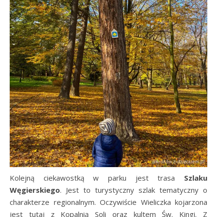
Kolejną ciekawostką w parku jest trasa
Szlaku
Węgierskiego
. Jest to turystyczny szlak tematyczny o
charakterze regionalnym. Oczywiście Wieliczka kojarzona
jest tutaj z Kopalnią Soli oraz kultem Św. Kingi. Z