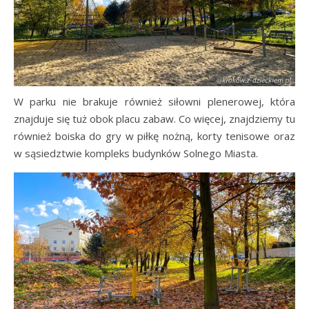
W parku nie brakuje również siłowni plenerowej, która
znajduje się tuż obok placu zabaw. Co więcej, znajdziemy tu
również boiska do gry w piłkę nożną, korty tenisowe oraz
w sąsiedztwie kompleks budynków Solnego Miasta.