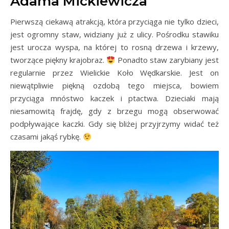
Adama Mickiewicza
Pierwszą ciekawą atrakcją, która przyciąga nie tylko dzieci,
jest ogromny staw, widziany już z ulicy. Pośrodku stawiku
jest urocza wyspa, na której to rosną drzewa i krzewy,
tworzące piękny krajobraz.
Ponadto staw zarybiany jest
regularnie przez Wielickie Koło Wędkarskie. Jest on
niewątpliwie piękną ozdobą tego miejsca, bowiem
przyciąga mnóstwo kaczek i ptactwa. Dzieciaki mają
niesamowitą frajdę, gdy z brzegu mogą obserwować
podpływające kaczki. Gdy się bliżej przyjrzymy widać też
czasami jakąś rybkę.