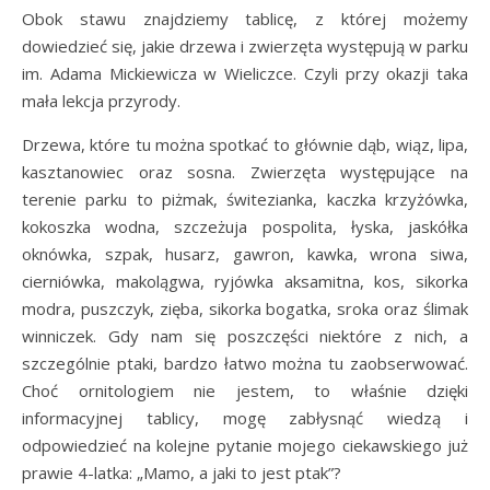
Obok stawu znajdziemy tablicę, z której możemy
dowiedzieć się, jakie drzewa i zwierzęta występują w parku
im. Adama Mickiewicza w Wieliczce. Czyli przy okazji taka
mała lekcja przyrody.
Drzewa, które tu można spotkać to głównie dąb, wiąz, lipa,
kasztanowiec oraz sosna. Zwierzęta występujące na
terenie parku to piżmak, świtezianka, kaczka krzyżówka,
kokoszka wodna, szczeżuja pospolita, łyska, jaskółka
oknówka, szpak, husarz, gawron, kawka, wrona siwa,
cierniówka, makolągwa, ryjówka aksamitna, kos, sikorka
modra, puszczyk, zięba, sikorka bogatka, sroka oraz ślimak
winniczek. Gdy nam się poszczęści niektóre z nich, a
szczególnie ptaki, bardzo łatwo można tu zaobserwować.
Choć ornitologiem nie jestem, to właśnie dzięki
informacyjnej tablicy, mogę zabłysnąć wiedzą i
odpowiedzieć na kolejne pytanie mojego ciekawskiego już
prawie 4-latka: „Mamo, a jaki to jest ptak”?