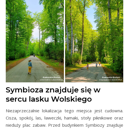
Symbioza znajduje się w
sercu lasku Wolskiego
Niezaprzeczalnie lokalizacja tego miejsca jest cudowna.
Cisza, spokój, las, ławeczki, hamaki, stoły piknikowe oraz
nieduży plac zabaw. Przed budynkiem Symbiozy znajduje