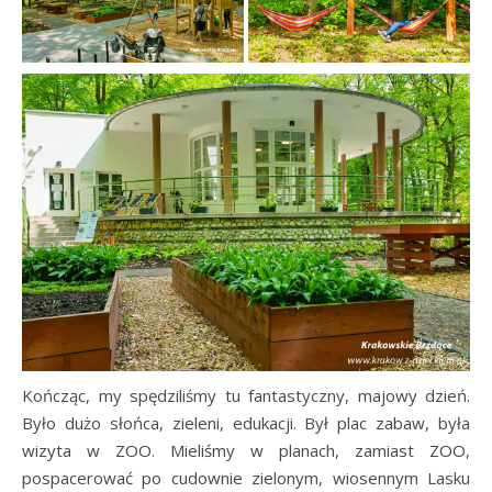
Kończąc, my spędziliśmy tu fantastyczny, majowy dzień.
Było dużo słońca, zieleni, edukacji. Był plac zabaw, była
wizyta w ZOO. Mieliśmy w planach, zamiast ZOO,
pospacerować po cudownie zielonym, wiosennym Lasku