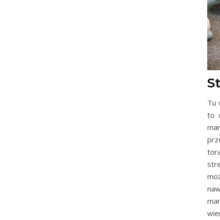
S
Tu 
to 
mam
prz
tor
str
moż
naw
mam
wie