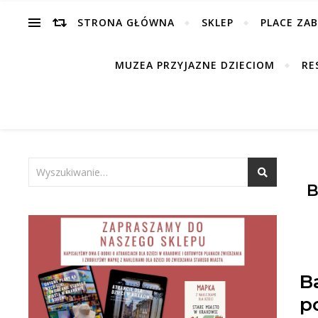
STRONA GŁÓWNA
SKLEP
PLACE ZA
MUZEA PRZYJAZNE DZIECIOM
RE
B
B
p