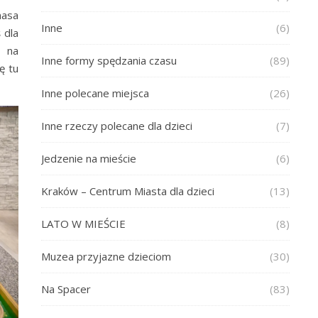
masa
Inne
(6)
 dla
m na
Inne formy spędzania czasu
(89)
ę tu
Inne polecane miejsca
(26)
Inne rzeczy polecane dla dzieci
(7)
Jedzenie na mieście
(6)
Kraków – Centrum Miasta dla dzieci
(13)
LATO W MIEŚCIE
(8)
Muzea przyjazne dzieciom
(30)
Na Spacer
(83)