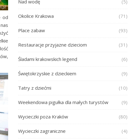
Nad wodę
(5)
Okolice Krakowa
(71)
ę od
 nas
Place zabaw
(93)
ożyć
lkie
Restauracje przyjazne dzieciom
(31)
lość
ków,
Śladami krakowskich legend
(6)
Świętokrzyskie z dzieckiem
(9)
Tatry z dziećmi
(10)
Weekendowa pigułka dla małych turystów
(9)
Wycieczki poza Kraków
(80)
Wycieczki zagraniczne
(4)