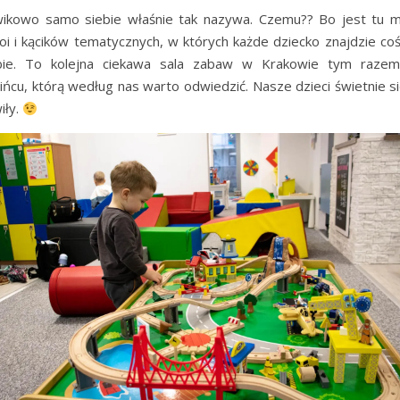
ikowo samo siebie właśnie tak nazywa. Czemu?? Bo jest tu 
oi i kącików tematycznych, w których każde dziecko znajdzie coś
bie. To kolejna ciekawa sala zabaw w Krakowie tym raze
ińcu, którą według nas warto odwiedzić. Nasze dzieci świetnie si
iły.