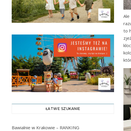
Ale
raz
to 
zje
klo
kol
któ
ŁATWE SZUKANIE
Bawialnie w Krakowie – RANKING