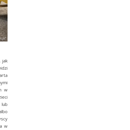
 jak
idzi
arta
nymi
ch w
ieci
 lub
albo
yscy
ca w