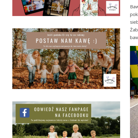
Baw
pok
sie
Żab
baw