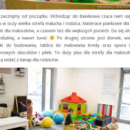
 zacznijmy od początku. Wchodząc do Bawikowa rzuca nam si
u w oczy wielka strefa malucha i rodzica. Materace piankowe dla
hit dla maluszków, a czasem też dla większych pociech. Da się uł
żdżalnię, a nawet tunel.
Po drugiej stronie jest domek, wie
cki do budowania, tablica do malowania kredą oraz spora i
orowych skoczków i piłek. To duży plus dla strefy dla malusz
rą widać z kanap dla rodziców.