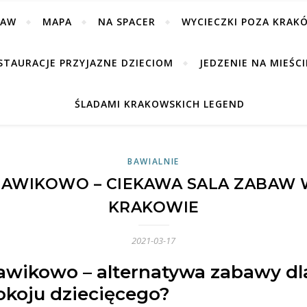
BAW
MAPA
NA SPACER
WYCIECZKI POZA KRAK
STAURACJE PRZYJAZNE DZIECIOM
JEDZENIE NA MIEŚCI
ŚLADAMI KRAKOWSKICH LEGEND
BAWIALNIE
AWIKOWO – CIEKAWA SALA ZABAW
KRAKOWIE
2021-03-17
awikowo – alternatywa zabawy dl
okoju dziecięcego?