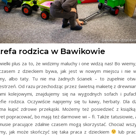
trefa rodzica w Bawikowie
wielki plus za to, że widzimy maluchy i one widzą nas! Bo wiemy,
czasem z dzieckiem bywa, jak jest w nowym miejscu i nie w
y, albo taty. Tu nie ma żadnych ścianek – to zupełnie otw
estrzeń. Od razu przechodząc przez świetną makietę z drewnia
ami kolejowymi, znajdujemy się na wygodnych sofach i pufa
efie rodzica. Oczywiście napijemy się tu kawy, herbaty. Dla dz
na kupić zdrowe przekąski. Możemy też posiedzieć z książką
et popracować, bo mają też darmowe wi – fi. Także tatusiowie, 
usie pracujące zdalnie czasem mogą skorzystać. Chociaż wsz
my, jak może skończyć się taka praca z dzieckiem
lub pra