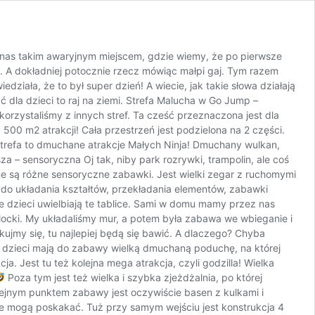
U nas takim awaryjnym miejscem, gdzie wiemy, że po pierwsze
ia. A dokładniej potocznie rzecz mówiąc małpi gaj. Tym razem
ziała, że to był super dzień! A wiecie, jak takie słowa działają
dla dzieci to raj na ziemi. Strefa Malucha w Go Jump –
korzystaliśmy z innych stref. Ta cześć przeznaczona jest dla
00 m2 atrakcji! Cała przestrzeń jest podzielona na 2 części.
strefa to dmuchane atrakcje Małych Ninja! Dmuchany wulkan,
 – sensoryczna Oj tak, niby park rozrywki, trampolin, ale coś
ane są różne sensoryczne zabawki. Jest wielki zegar z ruchomymi
 do układania kształtów, przekładania elementów, zabawki
sze dzieci uwielbiają te tablice. Sami w domu mamy przez nas
locki. My układaliśmy mur, a potem była zabawa we wbieganie i
ujmy się, tu najlepiej będą się bawić. A dlaczego? Chyba
m dzieci mają do zabawy wielką dmuchaną poduchę, na której
a. Jest tu też kolejna mega atrakcja, czyli godzilla! Wielka
Poza tym jest też wielka i szybka zjeżdżalnia, po której
Kolejnym punktem zabawy jest oczywiście basen z kulkami i
bie mogą poskakać. Tuż przy samym wejściu jest konstrukcja 4