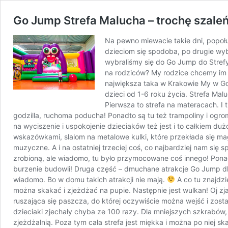
Go Jump Strefa Malucha – trochę szaleń
Na pewno miewacie takie dni, popołu
dzieciom się spodoba, po drugie wyba
wybraliśmy się do Go Jump do Strefy 
na rodziców? My rodzice chcemy im s
największa taka w Krakowie My w Go J
dzieci od 1-6 roku życia. Strefa Ma
Pierwsza to strefa na materacach. I
godzilla, ruchoma poducha! Ponadto są tu też trampoliny i ogro
na wyciszenie i uspokojenie dzieciaków też jest i to całkiem d
wskazówkami, slalom na metalowe kulki, które przekłada się ma
muzyczne. A i na ostatniej trzeciej coś, co najbardziej nam się 
zrobioną, ale wiadomo, tu było przymocowane coś innego! Ponad
burzenie budowli! Druga część – dmuchane atrakcje Go Jump dla
wiadomo. Bo w domu takich atrakcji nie mają.
A co tu znajdz
można skakać i zjeżdżać na pupie. Następnie jest wulkan! Oj z
ruszająca się paszcza, do której oczywiście można wejść i zost
dzieciaki zjechały chyba ze 100 razy. Dla mniejszych szkrabów, 
zjeżdżalnią. Poza tym cała strefa jest miękka i można po niej sk