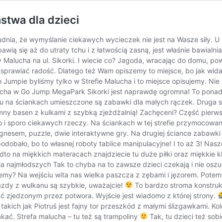
stwa dla dzieci
dnia, że wymyślanie ciekawych wycieczek nie jest na Wasze siły. 
wią się aż do utraty tchu i z łatwością zasną, jest właśnie bawialn
Malucha na ul. Sikorki. I wiecie co? Jagoda, wracając do domu, powied
prawiać radość. Dlatego też Wam opiszemy to miejsce, bo jak widać 
umpie byliśmy tylko w Strefie Malucha i to miejsce opisujemy. Nie 
lucha w Go Jump MegaPark Sikorki jest naprawdę ogromna! To ponad 5
 tu na ściankach umieszczone są zabawki dla małych rączek. Druga 
mny basen z kulkami z szybką zjeżdżalnią! Zachęceni? Część pierwsza
użo i sporo ciekawych rzeczy. Na ściankach w tej strefie przymocow
gnesem, puzzle, dwie interaktywne gry. Na drugiej ściance zabawki
spodobało, bo to własnej roboty tablice manipulacyjne! I to aż 3! Na
to na miękkich materacach znajdziecie tu duże piłki oraz miękkie k
 najmłodszych Tak to chyba na to zawsze dzieci czekają i nie oszuk
iemy? Na wejściu wita nas wielka paszcza z zębami i jęzorem. Pote
jazdy z wulkanu są szybkie, uważajcie!
To bardzo stroma konstrukcj
ać zjedzonym przez potwora. Wyjście jest wiadomo z której strony.
takich jak Piotruś jest fajny tor przeszkód z małymi ślizgawkami. 
akać. Strefa malucha – tu też są trampoliny
Tak, tu dzieci też so