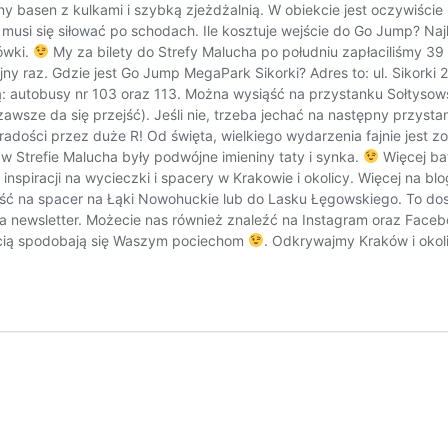
ejny basen z kulkami i szybką zjeżdżalnią. W obiekcie jest oczywiści
musi się siłować po schodach. Ile kosztuje wejście do Go Jump? Naj
ówki.
My za bilety do Strefy Malucha po południu zapłaciliśmy 39
ny raz. Gdzie jest Go Jump MegaPark Sikorki? Adres to: ul. Sikorki
: autobusy nr 103 oraz 113. Można wysiąść na przystanku Sołtysow
e zawsze da się przejść). Jeśli nie, trzeba jechać na następny przyst
ą im radości przez duże R! Od święta, wielkiego wydarzenia fajnie j
 Strefie Malucha były podwójne imieniny taty i synka.
Więcej baw
nspiracji na wycieczki i spacery w Krakowie i okolicy. Więcej n
pójść na spacer na Łąki Nowohuckie lub do Lasku Łęgowskiego. To d
 na newsletter. Możecie nas również znaleźć na Instagram oraz Fac
ością spodobają się Waszym pociechom
. Odkrywajmy Kraków i okol