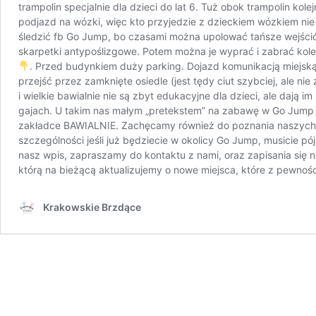
trampolin specjalnie dla dzieci do lat 6. Tuż obok trampolin kol
podjazd na wózki, więc kto przyjedzie z dzieckiem wózkiem nie 
śledzić fb Go Jump, bo czasami można upolować tańsze wejści
skarpetki antypoślizgowe. Potem można je wyprać i zabrać kolej
. Przed budynkiem duży parking. Dojazd komunikacją miejską
przejść przez zamknięte osiedle (jest tędy ciut szybciej, ale ni
i wielkie bawialnie nie są zbyt edukacyjne dla dzieci, ale daj
gajach. U takim nas małym „pretekstem” na zabawę w Go Jump w
zakładce BAWIALNIE. Zachęcamy również do poznania naszych i
szczególności jeśli już będziecie w okolicy Go Jump, musicie 
nasz wpis, zapraszamy do kontaktu z nami, oraz zapisania się
którą na bieżącą aktualizujemy o nowe miejsca, które z pewn
Krakowskie Brzdące