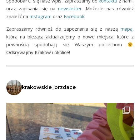
Spodobał Ci się nasz wpis, zapraszamy do
kontaktu
z nami,
oraz zapisania się na
newsletter
. Możecie nas również
znaleźć na
Instagram
oraz
Facebook
.
Zapraszamy również do zapoznania się z naszą
mapą
,
którą na bieżącą aktualizujemy o nowe miejsca, które z
pewnością spodobają się Waszym pociechom
.
Odkrywajmy Kraków i okolice!
krakowskie_brzdace