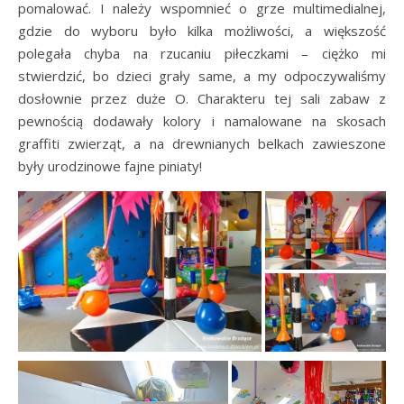
pomalować. I należy wspomnieć o grze multimedialnej,
gdzie do wyboru było kilka możliwości, a większość
polegała chyba na rzucaniu piłeczkami – ciężko mi
stwierdzić, bo dzieci grały same, a my odpoczywaliśmy
dosłownie przez duże O. Charakteru tej sali zabaw z
pewnością dodawały kolory i namalowane na skosach
graffiti zwierząt, a na drewnianych belkach zawieszone
były urodzinowe fajne piniaty!