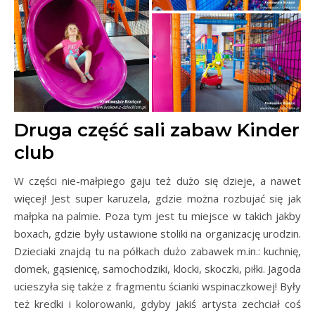
Druga część sali zabaw Kinder
club
W części nie-małpiego gaju też dużo się dzieje, a nawet
więcej! Jest super karuzela, gdzie można rozbujać się jak
małpka na palmie. Poza tym jest tu miejsce w takich jakby
boxach, gdzie były ustawione stoliki na organizację urodzin.
Dzieciaki znajdą tu na półkach dużo zabawek m.in.: kuchnię,
domek, gąsienicę, samochodziki, klocki, skoczki, piłki. Jagoda
ucieszyła się także z fragmentu ścianki wspinaczkowej! Były
też kredki i kolorowanki, gdyby jakiś artysta zechciał coś