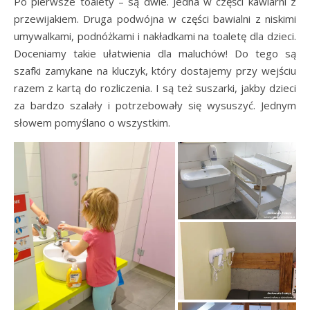
Po pierwsze toalety – są dwie. Jedna w części kawiarni z
przewijakiem. Druga podwójna w części bawialni z niskimi
umywalkami, podnóżkami i nakładkami na toaletę dla dzieci.
Doceniamy takie ułatwienia dla maluchów! Do tego są
szafki zamykane na kluczyk, który dostajemy przy wejściu
razem z kartą do rozliczenia. I są też suszarki, jakby dzieci
za bardzo szalały i potrzebowały się wysuszyć. Jednym
słowem pomyślano o wszystkim.