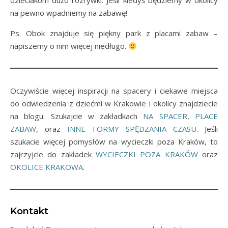
dzieciakom dużo rozrywki. Jeśli kiedyś będziemy w okolicy
na pewno wpadniemy na zabawę!
Ps. Obok znajduje się piękny park z placami zabaw –
napiszemy o nim więcej niedługo.
Oczywiście więcej inspiracji na spacery i ciekawe miejsca
do odwiedzenia z dziećmi w Krakowie i okolicy znajdziecie
na blogu. Szukajcie w zakładkach
NA SPACER
,
PLACE
ZABAW
, oraz
INNE FORMY SPĘDZANIA CZASU
. Jeśli
szukacie więcej pomysłów na wycieczki poza Kraków, to
zajrzyjcie do zakładek
WYCIECZKI POZA KRAKÓW
oraz
OKOLICE KRAKOWA
.
Kontakt