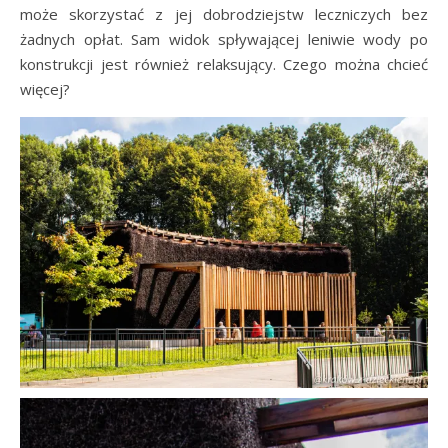
może skorzystać z jej dobrodziejstw leczniczych bez
żadnych opłat. Sam widok spływającej leniwie wody po
konstrukcji jest również relaksujący. Czego można chcieć
więcej?