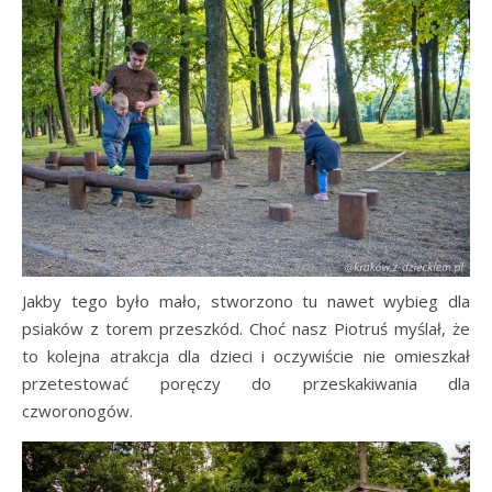
Jakby tego było mało, stworzono tu nawet wybieg dla
psiaków z torem przeszkód. Choć nasz Piotruś myślał, że
to kolejna atrakcja dla dzieci i oczywiście nie omieszkał
przetestować poręczy do przeskakiwania dla
czworonogów.