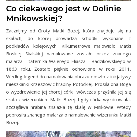
Co ciekawego jest w Dolinie
Mnikowskiej?
Zacznijmy od Groty Matki Bożej, która znajduje się na
skałach, do której prowadzą schodki wykonane z
podkładów kolejowych. Kilkumetrowe malowidło Matki
Boskiej Skalskiej namalowane zostało przez znanego
malarza – taternika Walerego Eliasza – Radzikowskiego w
1863 roku. Zostało pięknie odnowione w roku 2011.
Według legend do namalowania obrazu doszło z inicjatywy
mieszkanki Krzeszowic hrabiny Potockiej. Prosiła ona Boga
o wyzdrowienie jej chorej córki, wówczas przyśniła jej się
skała z wizerunkiem Matki Bożej. I gdy córka wyzdrowiała,
szczęśliwa hrabina znalazła tę skałę w Mnikowie. Wtedy
poprosiła znanego malarza o namalowanie wizerunku Matki
Bożej.