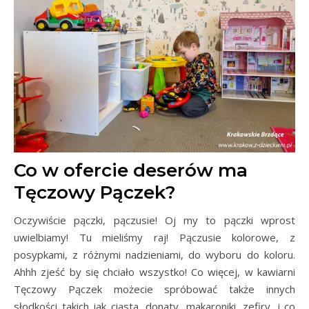
Co w ofercie deserów ma
Tęczowy Pączek?
Oczywiście pączki, pączusie! Oj my to pączki wprost
uwielbiamy! Tu mieliśmy raj! Pączusie kolorowe, z
posypkami, z różnymi nadzieniami, do wyboru do koloru.
Ahhh zjeść by się chciało wszystko! Co więcej, w kawiarni
Tęczowy Pączek możecie spróbować także innych
słodkości takich jak ciasta, donaty, makaroniki, zefiry, i co