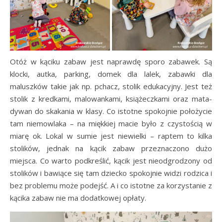
Otóż w kąciku zabaw jest naprawdę sporo zabawek. Są
klocki, autka, parking, domek dla lalek, zabawki dla
maluszków takie jak np. pchacz, stolik edukacyjny. Jest też
stolik z kredkami, malowankami, książeczkami oraz mata-
dywan do skakania w klasy. Co istotne spokojnie położycie
tam niemowlaka – na miękkiej macie było z czystością w
miarę ok. Lokal w sumie jest niewielki – raptem to kilka
stolików, jednak na kącik zabaw przeznaczono dużo
miejsca. Co warto podkreślić, kącik jest nieodgrodzony od
stolików i bawiące się tam dziecko spokojnie widzi rodzica i
bez problemu może podejść. A i co istotne za korzystanie z
kącika zabaw nie ma dodatkowej opłaty.