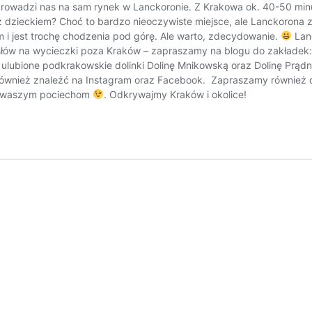
prowadzi nas na sam rynek w Lanckoronie. Z Krakowa ok. 40-50 minut
zieckiem? Choć to bardzo nieoczywiste miejsce, ale Lanckorona z d
m i jest trochę chodzenia pod górę. Ale warto, zdecydowanie.
Lanc
pomysłów na wycieczki poza Kraków – zapraszamy na blogu do zak
ubione podkrakowskie dolinki Dolinę Mnikowską oraz Dolinę Prądni
s również znaleźć na Instagram oraz Facebook. Zapraszamy również 
ię waszym pociechom
. Odkrywajmy Kraków i okolice!