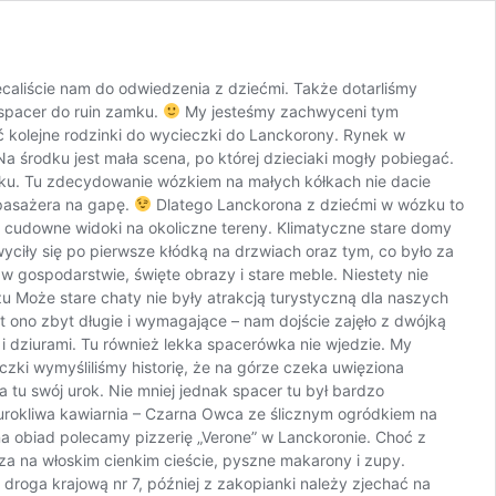
caliście nam do odwiedzenia z dziećmi. Także dotarliśmy
i spacer do ruin zamku.
My jesteśmy zachwyceni tym
 kolejne rodzinki do wycieczki do Lanckorony. Rynek w
a środku jest mała scena, po której dzieciaki mogły pobiegać.
ynku. Tu zdecydowanie wózkiem na małych kółkach nie dacie
 pasażera na gapę.
Dlatego Lanckorona z dziećmi w wózku to
cudowne widoki na okoliczne tereny. Klimatyczne stare domy
yciły się po pierwsze kłódką na drzwiach oraz tym, co było za
ospodarstwie, święte obrazy i stare meble. Niestety nie
Może stare chaty nie były atrakcją turystyczną dla naszych
st ono zbyt długie i wymagające – nam dojście zajęło z dwójką
i i dziurami. Tu również lekka spacerówka nie wjedzie. My
czki wymyśliliśmy historię, że na górze czeka uwięziona
 tu swój urok. Nie mniej jednak spacer tu był bardzo
t urokliwa kawiarnia – Czarna Owca ze ślicznym ogródkiem na
na obiad polecamy pizzerię „Verone” w Lanckoronie. Choć z
za na włoskim cienkim cieście, pyszne makarony i zupy.
oga krajową nr 7, później z zakopianki należy zjechać na