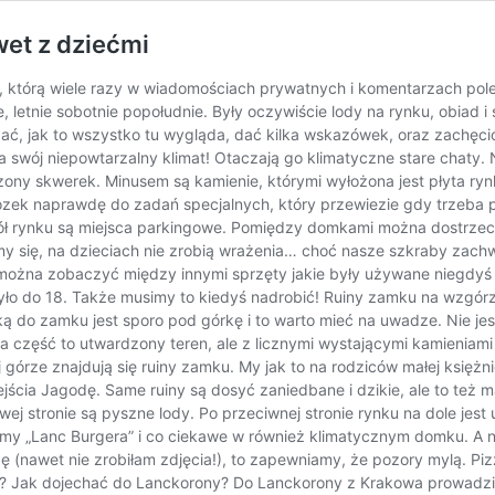
wet z dziećmi
, którą wiele razy w wiadomościach prywatnych i komentarzach pole
, letnie sobotnie popołudnie. Były oczywiście lody na rynku, obiad 
, jak to wszystko tu wygląda, dać kilka wskazówek, oraz zachęcić
swój niepowtarzalny klimat! Otaczają go klimatyczne stare chaty. N
dzony skwerek. Minusem są kamienie, którymi wyłożona jest płyta r
ózek naprawdę do zadań specjalnych, który przewiezie gdy trzeba
ół rynku są miejsca parkingowe. Pomiędzy domkami można dostrzec 
my się, na dzieciach nie zrobią wrażenia… choć nasze szkraby zachw
na zobaczyć między innymi sprzęty jakie były używane niegdyś w g
 do 18. Także musimy to kiedyś nadrobić! Ruiny zamku na wzgórzu 
żką do zamku jest sporo pod górkę i to warto mieć na uwadze. Nie je
uga część to utwardzony teren, ale z licznymi wystającymi kamieniam
górze znajdują się ruiny zamku. My jak to na rodziców małej księżni
ia Jagodę. Same ruiny są dosyć zaniedbane i dzikie, ale to też ma
ej stronie są pyszne lody. Po przeciwnej stronie rynku na dole jes
ziemy „Lanc Burgera” i co ciekawe w również klimatycznym domku. A 
 (nawet nie zrobiłam zdjęcia!), to zapewniamy, że pozory mylą. Piz
 Jak dojechać do Lanckorony? Do Lanckorony z Krakowa prowadzi dr