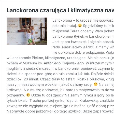
Lanckorona czarująca i klimatyczna na
Lanckorona – to urocza miejscowość
ostatnio i tutaj.
Spędziliśmy tu miłe
miejscem! Teraz chcemy Wam pokazać
Lanckoronie Rynek w Lanckoronie ma 
Jest sporo ławeczek i pięknie obsa
rady. Nasz ledwo jeździł, a mamy w
nie do końca dobre połączenie. Wok
w Lanckoronie Piękne, klimatyczne, urzekające. Ale nie oszukuj
oknem w Muzeum im. Antoniego Krajewskiego. W muzeum tym moż
mogliśmy zwiedzić muzeum w Lanckoronie, ponieważ czynne było
dzieci, ale spacer pod górę do ruin zamku już tak. Dojście ście
dzieci ok. 20 minut. Część trasy to asfalt i kostka brukowa, dr
naszym niezawodnym wózkiem jakoś daliśmy radę.
Na samej 
królewna. Nie muszę dodawać, jak bardzo motywowało to do wejśc
przyjemny.
Gdzie tu coś zjeść? Na samym rynku u góry po lew
tyłach lokalu. Trochę poniżej rynku, idąc ul. Krakowską, znajd
zewnątrz nie wygląda na miejsce, gdzie można zjeść dobrą pizzę
Naprawdę dobre jedzonko i do tego szybko! Gdzie zaparkować?